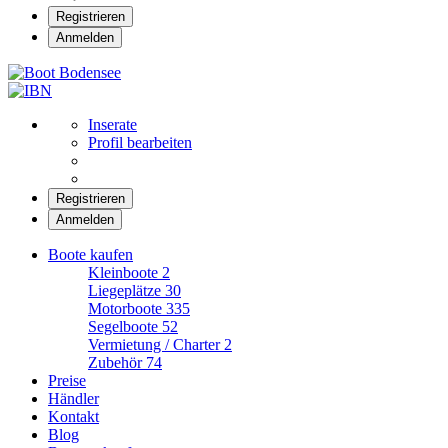
Registrieren
Anmelden
Boot Bodensee
Inserate
Profil bearbeiten
Registrieren
Anmelden
Boote kaufen
Kleinboote
2
Liegeplätze
30
Motorboote
335
Segelboote
52
Vermietung / Charter
2
Zubehör
74
Preise
Händler
Kontakt
Blog