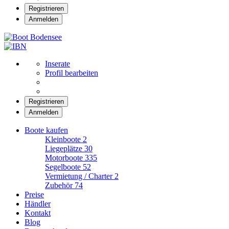
Registrieren
Anmelden
Boot Bodensee
Inserate
Profil bearbeiten
Registrieren
Anmelden
Boote kaufen
Kleinboote
2
Liegeplätze
30
Motorboote
335
Segelboote
52
Vermietung / Charter
2
Zubehör
74
Preise
Händler
Kontakt
Blog