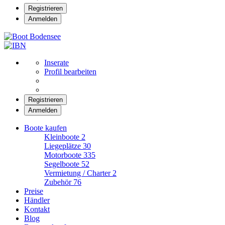
Registrieren
Anmelden
Boot Bodensee
Inserate
Profil bearbeiten
Registrieren
Anmelden
Boote kaufen
Kleinboote
2
Liegeplätze
30
Motorboote
335
Segelboote
52
Vermietung / Charter
2
Zubehör
76
Preise
Händler
Kontakt
Blog